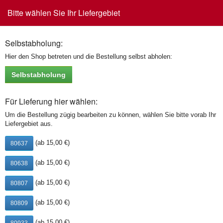
Bitte wählen Sie Ihr Liefergebiet
Toggle
navigation
Selbstabholung:
Hier den Shop betreten und die Bestellung selbst abholen:
Selbstabholung
Für Lieferung hier wählen:
Um die Bestellung zügig bearbeiten zu können, wählen Sie bitte vorab Ihr
Alkoholfreie Getränke
Liefergebiet aus.
(ab 15,00 €)
80637
Coca Cola
4,50 €
(ab 15,00 €)
80638
1,0l
(inkl. MwSt.)
(ab 15,00 €)
80807
Fanta
(ab 15,00 €)
80809
4,50 €
1,0l
(inkl. MwSt.)
(ab 15,00 €)