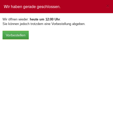
×
Wir haben gerade geschlossen.
Toggle
navigation
Wir öffnen wieder:
heute um 12:00 Uhr
.
Sie können jedoch trotzdem eine Vorbestellung abgeben.
Vorbestellen
Dessert
Apfelstrudel mit Vanillesauce und
5,50 €
Sahne
(inkl. MwSt.)
Dampfnudeln mit Vanilleeis
5,50 €
(inkl. MwSt.)