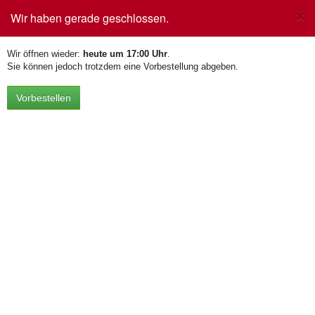
×
Wir haben gerade geschlossen.
Toggle
navigation
Wir öffnen wieder:
heute um 17:00 Uhr
.
Sie können jedoch trotzdem eine Vorbestellung abgeben.
Vorbestellen
Burger
100% reines Rindfleisch, 180g Rohgewicht!
Classic Burger
12,50 €
mit Pommes, Salat, Tomaten, Zwiebeln,
(inkl. MwSt.)
Ketchup und Mayo