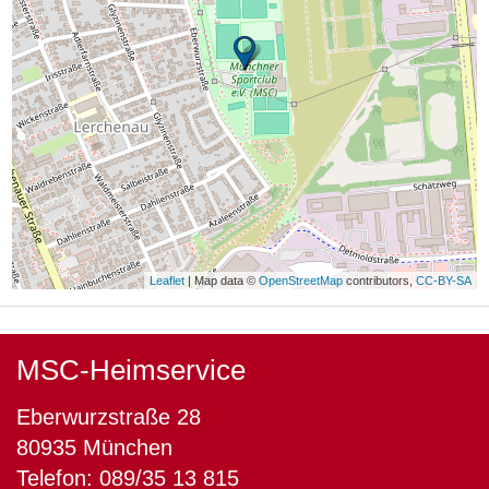
Leaflet
| Map data ©
OpenStreetMap
contributors,
CC-BY-SA
MSC-Heimservice
Eberwurzstraße 28
80935 München
Telefon: 089/35 13 815