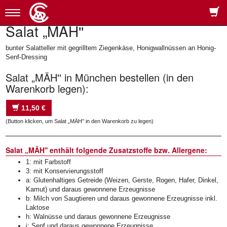
Toggle
navigation
Salat „MÄH''
bunter Salatteller mit gegrilltem Ziegenkäse, Honigwallnüssen an Honig-
Senf-Dressing
Salat „MÄH'' in München bestellen (in den
Warenkorb legen):
11,50 €
(Button klicken, um Salat „MÄH'' in den Warenkorb zu legen)
Salat „MÄH'' enthält folgende Zusatzstoffe bzw. Allergene:
1: mit Farbstoff
3: mit Konservierungsstoff
a: Glutenhaltiges Getreide (Weizen, Gerste, Rogen, Hafer, Dinkel,
Kamut) und daraus gewonnene Erzeugnisse
b: Milch von Saugtieren und daraus gewonnene Erzeugnisse inkl.
Laktose
h: Walnüsse und daraus gewonnene Erzeugnisse
i: Senf und daraus gewonnene Erzeugnisse