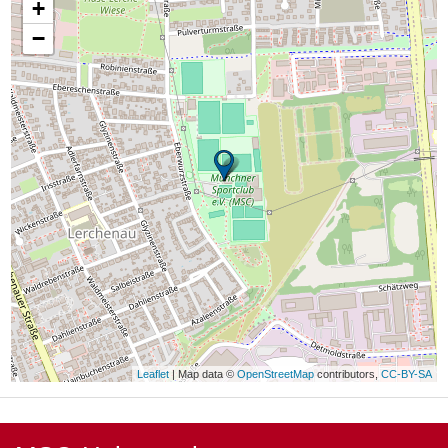
+
−
Leaflet
| Map data ©
OpenStreetMap
contributors,
CC-BY-SA