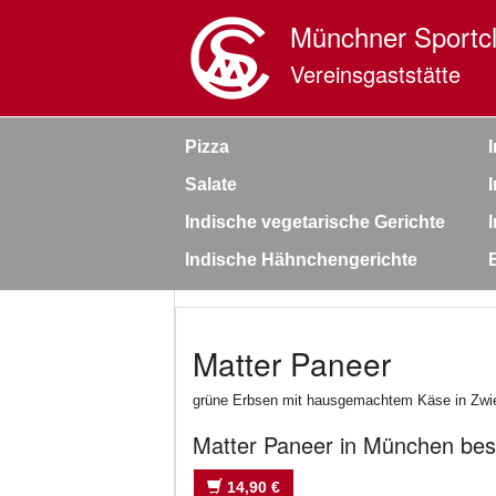
Münchner Sportcl
Vereinsgaststätte
Pizza
Salate
Indische vegetarische Gerichte
Indische Hähnchengerichte
Matter Paneer
grüne Erbsen mit hausgemachtem Käse in Zwi
Matter Paneer in München best
14,90 €