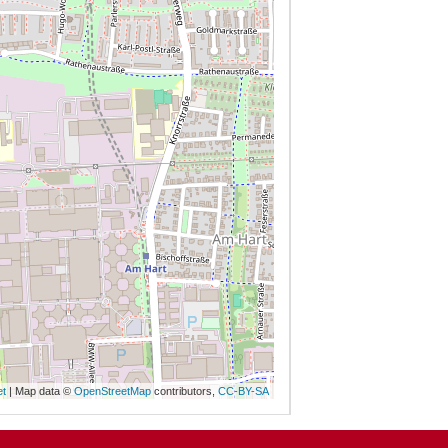
et
| Map data ©
OpenStreetMap
contributors,
CC-BY-SA