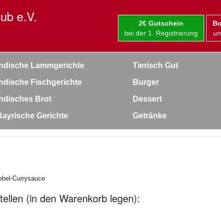
ub e.V.
2€ Gutschein
Bo
bei der 1. Registrierung
un
Indische Lammgerichte
Tierisch Gut
Indische Fischgerichte
Burger
Indisches Brot
Dessert
Bayrische Gerichte
Getränke
ebel-Currysauce
ellen (in den Warenkorb legen):