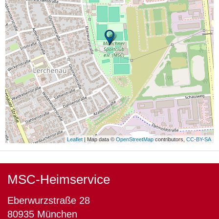
Leaflet
| Map data ©
OpenStreetMap
contributors,
CC-BY-SA
MSC-Heimservice
Eberwurzstraße 28
80935 München